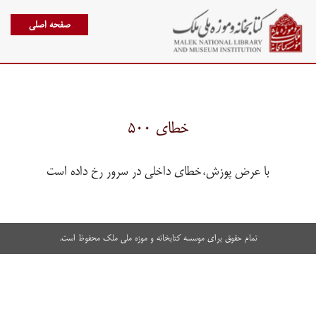
صفحه اصلی
خطای ۵۰۰
با عرض پوزش،خطای داخلی در سرور رخ داده است
تمام حقوق برای موسسه کتابخانه و موزه ملی ملک محفوظ است.