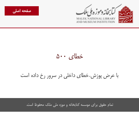
صفحه اصلی
خطای ۵۰۰
با عرض پوزش،خطای داخلی در سرور رخ داده است
تمام حقوق برای موسسه کتابخانه و موزه ملی ملک محفوظ است.