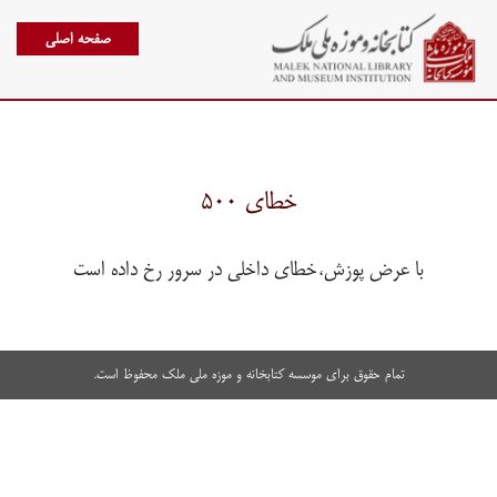
صفحه اصلی
خطای ۵۰۰
با عرض پوزش،خطای داخلی در سرور رخ داده است
تمام حقوق برای موسسه کتابخانه و موزه ملی ملک محفوظ است.