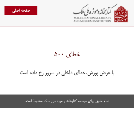
صفحه اصلی
خطای ۵۰۰
با عرض پوزش،خطای داخلی در سرور رخ داده است
تمام حقوق برای موسسه کتابخانه و موزه ملی ملک محفوظ است.