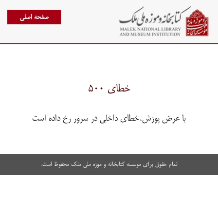
صفحه اصلی
خطای ۵۰۰
با عرض پوزش،خطای داخلی در سرور رخ داده است
تمام حقوق برای موسسه کتابخانه و موزه ملی ملک محفوظ است.