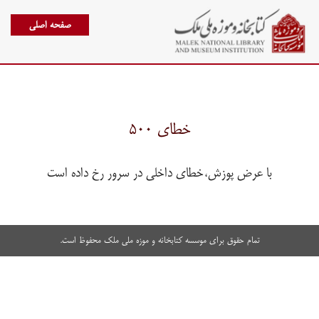
صفحه اصلی
خطای ۵۰۰
با عرض پوزش،خطای داخلی در سرور رخ داده است
تمام حقوق برای موسسه کتابخانه و موزه ملی ملک محفوظ است.