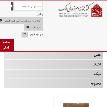
صفحه اصلی
پالایش:
کاغذ ترمه سمرقندی رنگین کناره فستقی
تعریف نشده
مجموع نتایج:
۴۱
چه زمانی
صفحه
نوع
اصلی
جنس
تکنیک
سبک
مجموعه