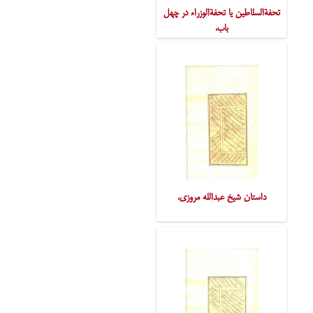
تحفةالسلاطین یا تحفةالوزراء در چهل
باب،
داستان شیخ عبدالله مروزی،