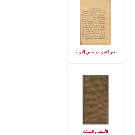
خیر التّجارِب و احسن المآرِب
الأسباب و العلامات