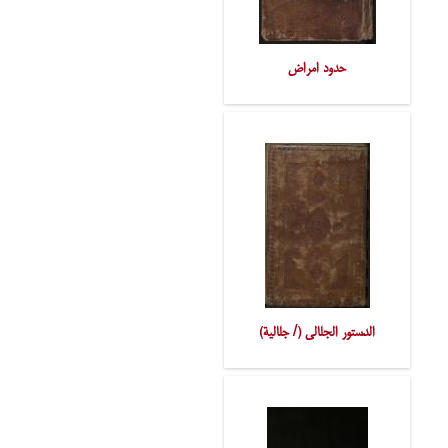
حدود امراض
الدّستور الجلالی (/ جلالیة)