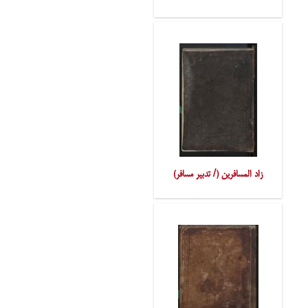
زاد المسافرین (/ تدبیر مسافر)