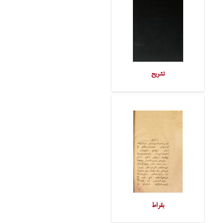
تشریح
بقراط