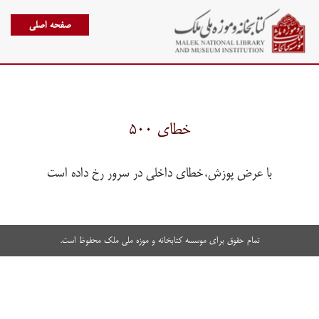
صفحه اصلی
خطای ۵۰۰
با عرض پوزش،خطای داخلی در سرور رخ داده است
تمام حقوق برای موسسه کتابخانه و موزه ملی ملک محفوظ است.