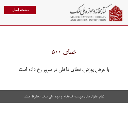
صفحه اصلی
خطای ۵۰۰
با عرض پوزش،خطای داخلی در سرور رخ داده است
تمام حقوق برای موسسه کتابخانه و موزه ملی ملک محفوظ است.