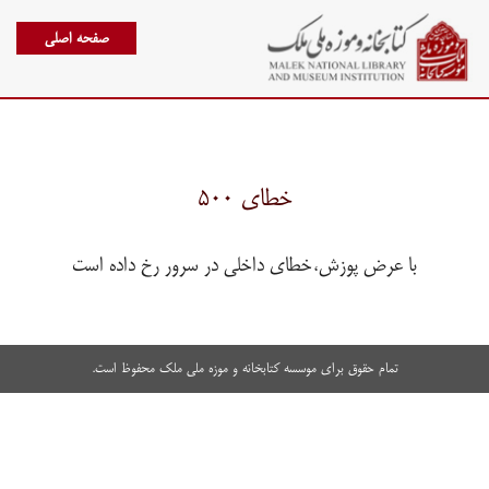
صفحه اصلی
خطای ۵۰۰
با عرض پوزش،خطای داخلی در سرور رخ داده است
تمام حقوق برای موسسه کتابخانه و موزه ملی ملک محفوظ است.