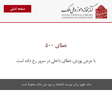
صفحه اصلی
خطای ۵۰۰
با عرض پوزش،خطای داخلی در سرور رخ داده است
تمام حقوق برای موسسه کتابخانه و موزه ملی ملک محفوظ است.