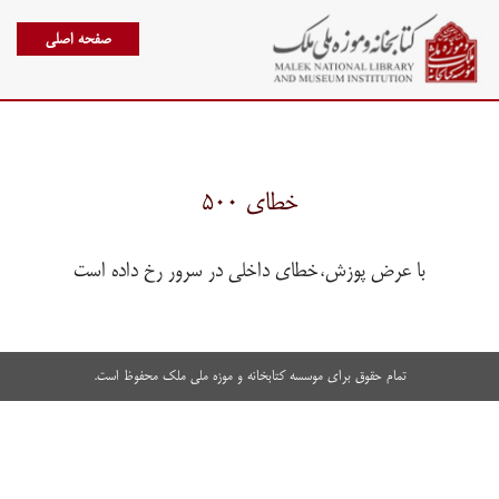
صفحه اصلی
خطای ۵۰۰
با عرض پوزش،خطای داخلی در سرور رخ داده است
تمام حقوق برای موسسه کتابخانه و موزه ملی ملک محفوظ است.