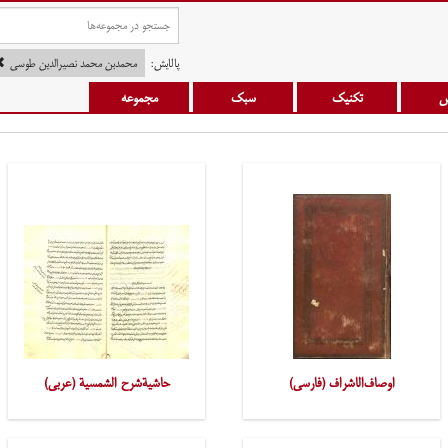
پالایش:
محمدبن محمد نصیرالدین طوسی
س
تکنیک
سبک
مجموعه
اوصاف‌الاشراف (فارسی)
حاشیةشرح الشمسیة (عربی)