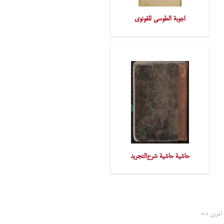
اجوبة الطوسی للقونوی
حاشیة حاشیة شرح‌التجرید
آخرین >>