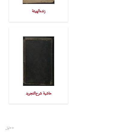
زنده‌الهیئة
حاشیة شرح‌التجرید
<<اول