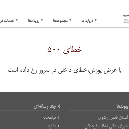
+
+
+
+
درباره ما
مجموعه‌ها
رویدادها
خدمات فر
خطای ۵۰۰
با عرض پوزش،خطای داخلی در سرور رخ داده است
پیوند‌ها
چند رسانه‌ای
آستان قدس رضوی
فیلمخانه
شورای عالی انقلاب فرهنگی
دانلود