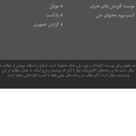
موسسه آفرینش های هنری
موبایل
کنسرسیوم محتوای ملی
پادکست
گزارش تصویری
ام حقوق برای موسسه کتابخانه و موزه ملی ملک محفوظ است. ارجاع و استفاده موردی از مطالب د
دیگر سایت ها و رسانه‌های الکترونیک تنها با ذکر نام موسسه و درج لینک به همان مطلب در این
وب‌سایت مجاز است. ذکر مطلب در رسانه های چاپی فقط با کسب اجازه قبلی مجاز است.