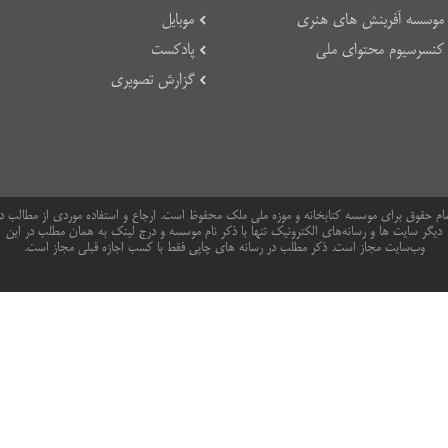
موسسه آفرینش های هنری
موبایل
کنسرسیوم محتوای ملی
پادکست
گزارش تصویری
ام حقوق برای موسسه کتابخانه و موزه ملی ملک محفوظ است. ارجاع و استفاده موردی از مطالب د
دیگر سایت ها و رسانه‌های الکترونیک تنها با ذکر نام موسسه و درج لینک به همان مطلب در این
وب‌سایت مجاز است. ذکر مطلب در رسانه های چاپی فقط با کسب اجازه قبلی مجاز است.