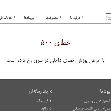
+
+
+
+
درباره ما
مجموعه‌ها
رویدادها
خدمات فر
خطای ۵۰۰
با عرض پوزش،خطای داخلی در سرور رخ داده است
پیوند‌ها
چند رسانه‌ای
آستان قدس رضوی
فیلمخانه
شورای عالی انقلاب فرهنگی
دانلود