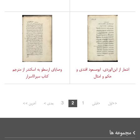
اشعار از ابن‌الوردی، ابومسعود افندی و
وصایای ارسطو به اسکندر از مترجم
حکم و امثال
کتاب سیرالاسرار
<<اول
<قبلی
1
2
3
بعدی >
آخرین >>
مجموعه ها