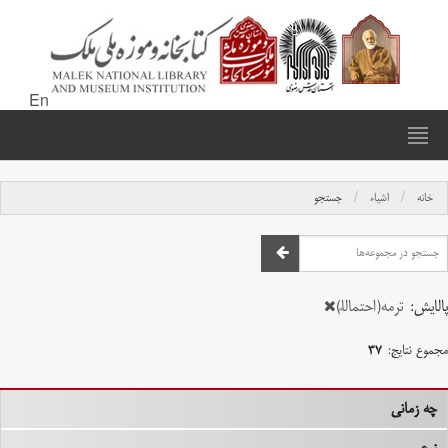
En
خانه
اشیاء
جستجو
پالایش:
ترمه(احتمالاً)
مجموع نتایج:
۳۷
چه زمانی