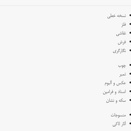
نسخه خطی
فلز
نقاشی
فرش
نگارگری
چوب
تمبر
عکس و آلبوم
اسناد و فرامین
سکه و نشان
منسوجات
آثار لاکی