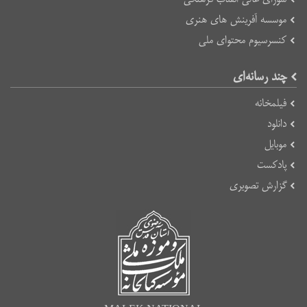
موسسه آفرینش های هنری
کنسرسیوم محتوای ملی
چند رسانه‌ای
فیلمخانه
دانلود
موبایل
پادکست
گزارش تصویری