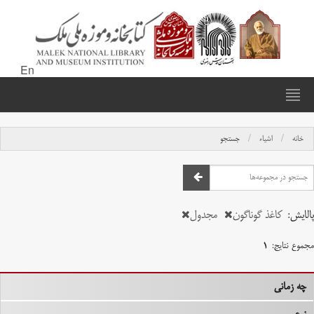
En
خانه
اشیاء
جستجو
پالایش:
کاغذ گوناگون
مجدول
مجموع نتایج:
۱
چه زمانی