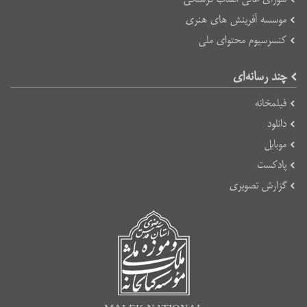
موسسه آفرینش های هنری
کنسرسیوم محتوای ملی
چند رسانه‌ای
فیلمخانه
دانلود
موبایل
پادکست
گزارش تصویری