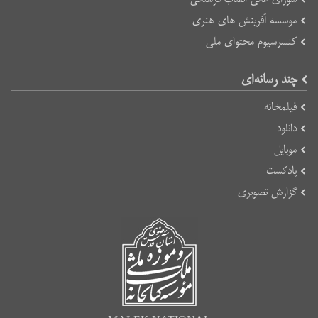
موسسه آفرینش های هنری
کنسرسیوم محتوای ملی
چند رسانه‌ای
فیلمخانه
دانلود
موبایل
پادکست
گزارش تصویری