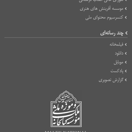
موسسه آفرینش های هنری
کنسرسیوم محتوای ملی
چند رسانه‌ای
فیلمخانه
دانلود
موبایل
پادکست
گزارش تصویری