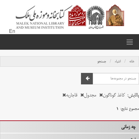
En
خانه
اشیاء
جستجو
پالایش:
کاغذ گوناگون
مجدول
قاجاریه
مجموع نتایج:
۱
چه زمانی