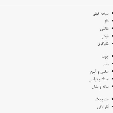
نسخه خطی
فلز
نقاشی
فرش
نگارگری
چوب
تمبر
عکس و آلبوم
اسناد و فرامین
سکه و نشان
منسوجات
آثار لاکی