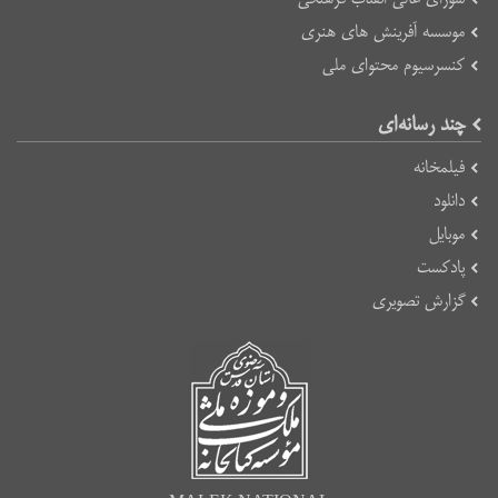
موسسه آفرینش های هنری
کنسرسیوم محتوای ملی
چند رسانه‌ای
فیلمخانه
دانلود
موبایل
پادکست
گزارش تصویری