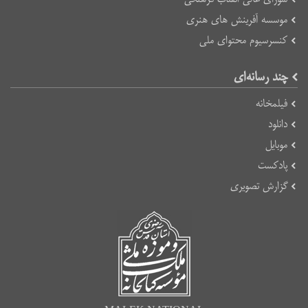
موسسه آفرینش های هنری
کنسرسیوم محتوای ملی
چند رسانه‌ای
فیلمخانه
دانلود
موبایل
پادکست
گزارش تصویری