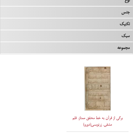
نوع
جنس
تکنیک
سبک
مجموعه
برگی از قرآن به خط محقق ممتاز. قلم
مشقی. زرنویسی(دورو)