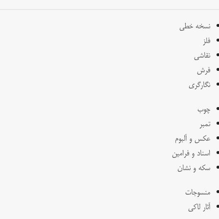
نسخه خطی
فلز
نقاشی
فرش
نگارگری
چوب
تمبر
عکس و آلبوم
اسناد و فرامین
سکه و نشان
منسوجات
آثار لاکی