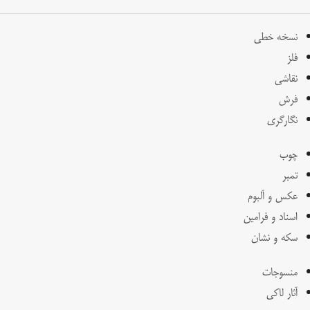
نسخه خطی
فلز
نقاشی
فرش
نگارگری
چوب
تمبر
عکس و آلبوم
اسناد و فرامین
سکه و نشان
منسوجات
آثار لاکی