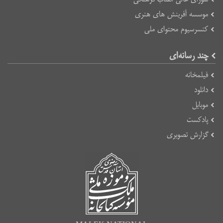
موسسه آفرینش های هنری
کنسرسیوم محتوای ملی
چند رسانه‌ای
فیلمخانه
دانلود
موبایل
پادکست
گزارش تصویری