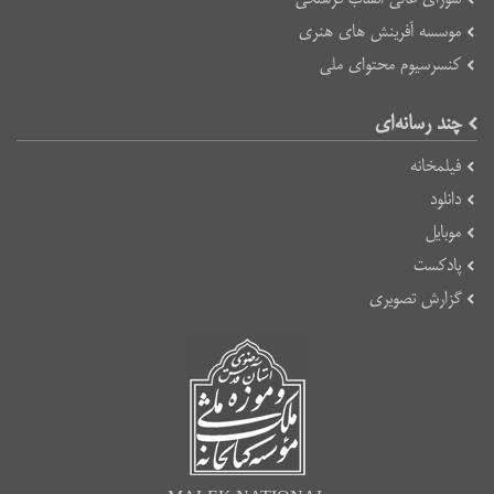
موسسه آفرینش های هنری
کنسرسیوم محتوای ملی
چند رسانه‌ای
فیلمخانه
دانلود
موبایل
پادکست
گزارش تصویری