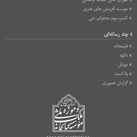
موسسه آفرینش های هنری
کنسرسیوم محتوای ملی
چند رسانه‌ای
فیلمخانه
دانلود
موبایل
پادکست
گزارش تصویری