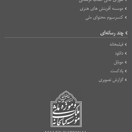
موسسه آفرینش های هنری
کنسرسیوم محتوای ملی
چند رسانه‌ای
فیلمخانه
دانلود
موبایل
پادکست
گزارش تصویری