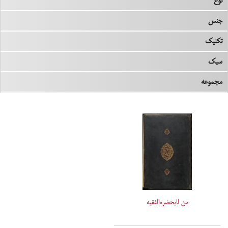
نوع
جنس
تکنیک
سبک
مجموعه
من لایحضره‌الفقیه