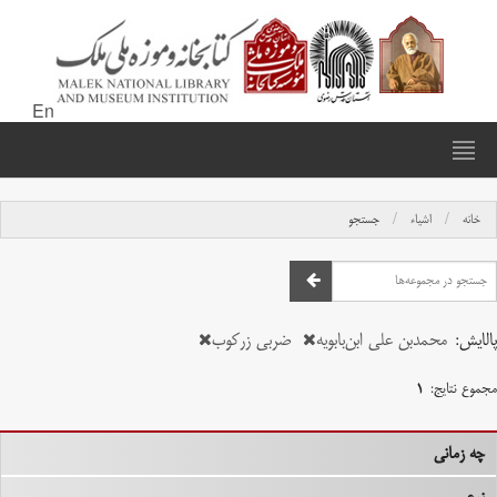
En
خانه
اشیاء
جستجو
پالایش:
محمدبن علی ابن‌بابویه
ضربی زرکوب
مجموع نتایج:
۱
چه زمانی