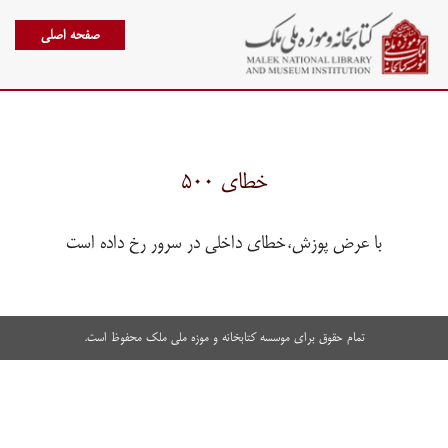
صفحه اصلی
خطای ۵۰۰
با عرض پوزش،خطای داخلی در سرور رخ داده است
تمام حقوق برای موسسه کتابخانه و موزه ملی ملک محفوظ است.