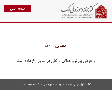
صفحه اصلی
خطای ۵۰۰
با عرض پوزش،خطای داخلی در سرور رخ داده است
تمام حقوق برای موسسه کتابخانه و موزه ملی ملک محفوظ است.