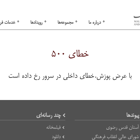
+
+
+
+
درباره ما
مجموعه‌ها
رویدادها
خدمات فر
خطای ۵۰۰
با عرض پوزش،خطای داخلی در سرور رخ داده است
پیوند‌ها
چند رسانه‌ای
آستان قدس رضوی
فیلمخانه
شورای عالی انقلاب فرهنگی
دانلود