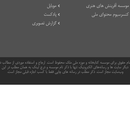
موسسه آفرینش های هنری
موبایل
کنسرسیوم محتوای ملی
پادکست
گزارش تصویری
ام حقوق برای موسسه کتابخانه و موزه ملی ملک محفوظ است. ارجاع و استفاده موردی از مطالب د
دیگر سایت ها و رسانه‌های الکترونیک تنها با ذکر نام موسسه و درج لینک به همان مطلب در این
وب‌سایت مجاز است. ذکر مطلب در رسانه های چاپی فقط با کسب اجازه قبلی مجاز است.