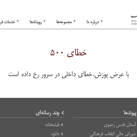
+
+
+
+
درباره ما
مجموعه‌ها
رویدادها
خدمات فر
خطای ۵۰۰
با عرض پوزش،خطای داخلی در سرور رخ داده است
پیوند‌ها
چند رسانه‌ای
آستان قدس رضوی
فیلمخانه
شورای عالی انقلاب فرهنگی
دانلود