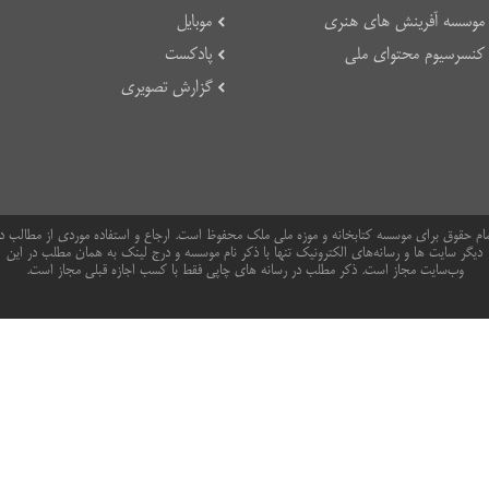
موسسه آفرینش های هنری
موبایل
کنسرسیوم محتوای ملی
پادکست
گزارش تصویری
ام حقوق برای موسسه کتابخانه و موزه ملی ملک محفوظ است. ارجاع و استفاده موردی از مطالب د
دیگر سایت ها و رسانه‌های الکترونیک تنها با ذکر نام موسسه و درج لینک به همان مطلب در این
وب‌سایت مجاز است. ذکر مطلب در رسانه های چاپی فقط با کسب اجازه قبلی مجاز است.