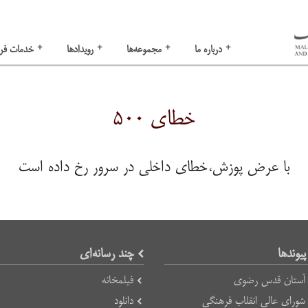
+
+
+
+
درباره ما
مجموعه‌ها
رویدادها
خدمات فر
خطای ۵۰۰
با عرض پوزش،خطای داخلی در سرور رخ داده است
پیوند‌ها
چند رسانه‌ای
آستان قدس رضوی
فیلمخانه
شورای عالی انقلاب فرهنگی
دانلود