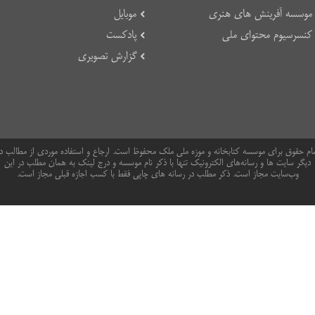
موسسه آفرینش های هنری
موبایل
کنسرسیوم محتوای ملی
پادکست
گزارش تصویری
ام حقوق برای موسسه کتابخانه و موزه ملی ملک محفوظ است. ارجاع و استفاده موردی از مطالب د
دیگر سایت ها و رسانه‌های الکترونیک تنها با ذکر نام موسسه و درج لینک به همان مطلب در این
وب‌سایت مجاز است. ذکر مطلب در رسانه های چاپی فقط با کسب اجازه قبلی مجاز است.