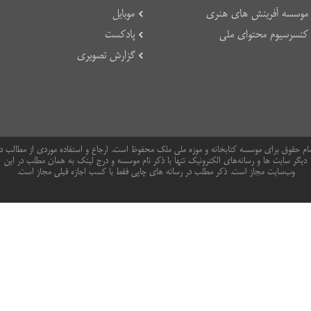
موسسه آفرینش های هنری
موبایل
کنسرسیوم محتوای ملی
پادکست
گزارش تصویری
ام حقوق برای موسسه کتابخانه و موزه ملی ملک محفوظ است. ارجاع و استفاده موردی از مطالب د
دیگر سایت ها و رسانه‌های الکترونیک تنها با ذکر نام موسسه و درج لینک به همان مطلب در این
وب‌سایت مجاز است. ذکر مطلب در رسانه های چاپی فقط با کسب اجازه قبلی مجاز است.