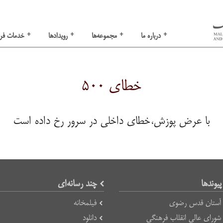
+
+
+
+
درباره ما
مجموعه‌ها
رویدادها
خدمات فر
خطای ۵۰۰
با عرض پوزش،خطای داخلی در سرور رخ داده است
پیوند‌ها
چند رسانه‌ای
آستان قدس رضوی
فیلمخانه
شورای عالی انقلاب فرهنگی
دانلود