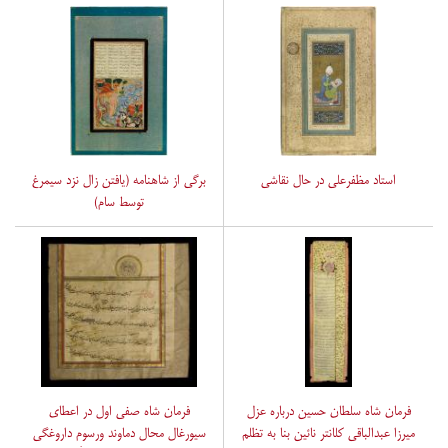
استاد مظفرعلی در حال نقاشی
برگی از شاهنامه (یافتن زال نزد سیمرغ
توسط سام)
فرمان شاه سلطان حسین درباره عزل
فرمان شاه صفی اول در اعطای
میرزا عبدالباقی کلانتر نائین بنا به تظلم
سیورغال محال دماوند ورسوم داروغگی