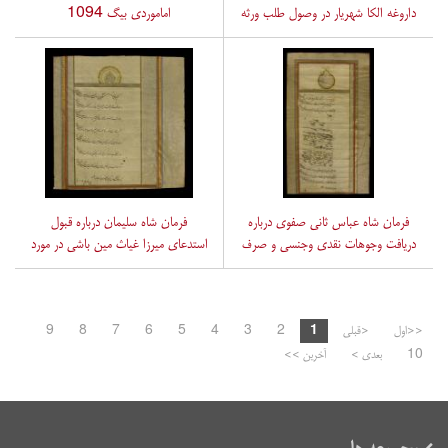
داروغه الکا شهریار در وصول طلب ورثه
اماموردی بیگ 1094
میر شاهمیر مین باشی از رعایای کن
وسولقان 1069ق
فرمان شاه عباس ثانی صفوی درباره
فرمان شاه سلیمان درباره قبول
دریافت وجوهات نقدی وجنسی و صرف
استدعای میرزا غیاث مین باشی در مورد
آن برای تفنگچیان قلعه قندهار
رفتن وی وتفنگچی هایش به قلعه
1074ق.
تفلیس جهت خدمت به شاهنواز خان
والی گرجستان کارتیل 1085ق
<<اول
<قبلی
1
2
3
4
5
6
7
8
9
10
بعدی >
آخرین >>