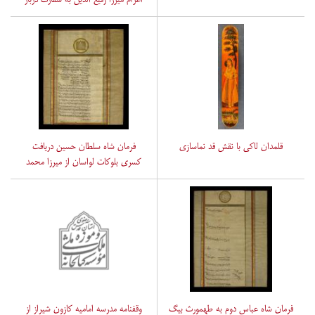
هند 1125ق.
قلمدان لاکی با نقش قد نماسازی
فرمان شاه سلطان حسین دریافت
کسری بلوکات لواسان از میرزا محمد
امام ویردی بیک ورستم بیک مین
باشیان لواسانی به منظور بکارگیری
جوانان وتفنگچیان کار آمد 1130ق
فرمان شاه عباس دوم به طهمورث بیگ
وقفنامه مدرسه امامیه کازون شیراز از