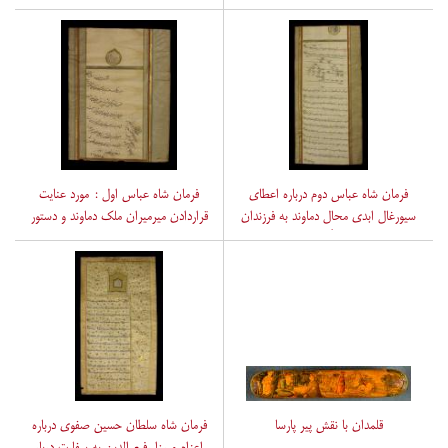
خواهی مردم آنجا وانتصاب میرزا
به میرشاهمیر مین باشی وتأکید برعدم
ابوالبقاء نائینی به عنوان کلانتر جدید
تغییر وتبدیل در آنجا از سوی مستوفیان
عظام 1038 ق
فرمان شاه عباس دوم درباره اعطای
فرمان شاه عباس اول : مورد عنایت
سیورغال ابدی محال دماوند به فرزندان
قراردادن میرمیران ملک دماوند و دستور
میر کته میر وتأکید برعدم طلب
آمدن وی به موکب اردوی همایونی به
مالوجهات و... از آنها توسط متصدیان
منظور ملاطفت نامبرده 995ق
مهمات دیوانی دماوند 1051ق
قلمدان با نقش پیر پارسا
فرمان شاه سلطان حسین صفوی درباره
اعزام میرزا رفیع الدین به سفارت دربار