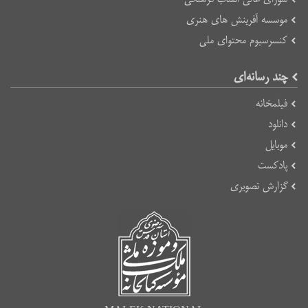
موسسه آفرینش های هنری
کنسرسیوم محتوای ملی
چند رسانه‌ای
فیلمخانه
دانلود
موبایل
پادکست
گزارش تصویری