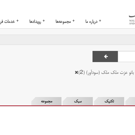
+
+
+
+
درباره ما
مجموعه‌ها
رویدادها
خدمات فر
انو عزت ملک ملک (سودآور) (2)
تکنیک
سبک
مجموعه