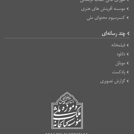
موسسه آفرینش های هنری
کنسرسیوم محتوای ملی
چند رسانه‌ای
فیلمخانه
دانلود
موبایل
پادکست
گزارش تصویری