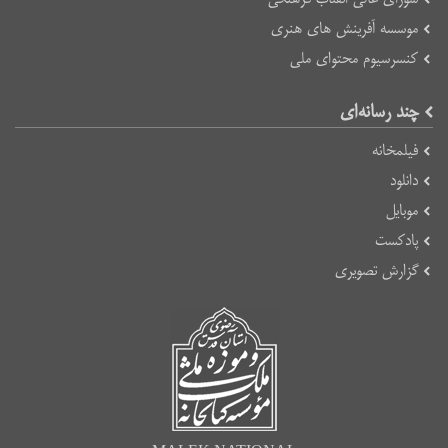
موسسه آفرینش های هنری
کنسرسیوم محتوای ملی
چند رسانه‌ای
فیلمخانه
دانلود
موبایل
پادکست
گزارش تصویری