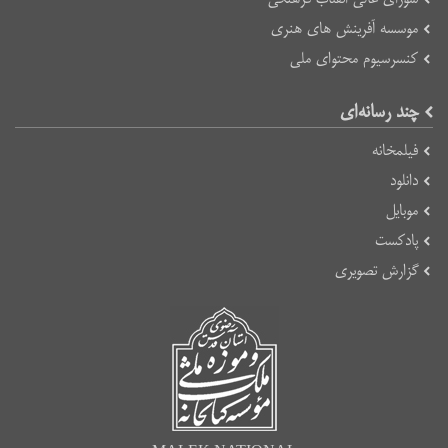
موسسه آفرینش های هنری
کنسرسیوم محتوای ملی
چند رسانه‌ای
فیلمخانه
دانلود
موبایل
پادکست
گزارش تصویری