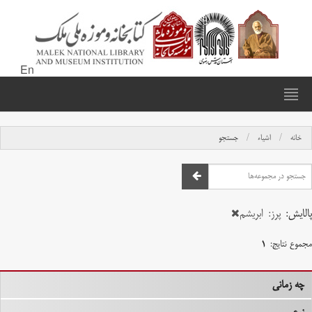
En
خانه
اشیاء
جستجو
پالایش:
پرز: ابریشم
مجموع نتایج:
۱
چه زمانی