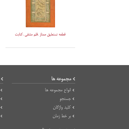
قطعه نستعلیق ممتاز .قلم مشقی .کتابت
مجموعه ها
انواع مجموعه ها
جستجو
کلید واژگان
بر خط زمان