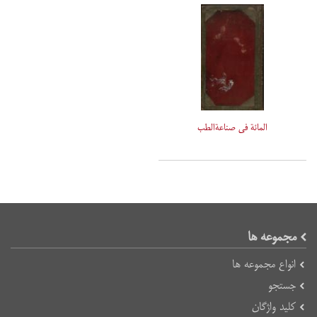
المائة فی صناعةالطب
مجموعه ها
انواع مجموعه ها
جستجو
کلید واژگان