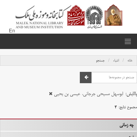
En
خانه
اشیاء
جستجو
پالایش:
ابوسهل مسیحی جرجانی، عیسی بن یحیی
مجموع نتایج:
۳
چه زمانی