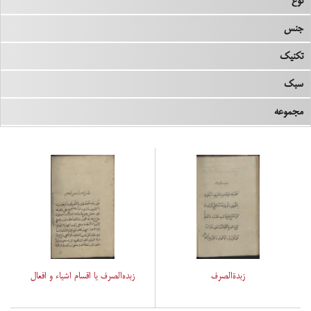
نوع
جنس
تکنیک
سبک
مجموعه
زبدةالصرف
زبده‌الصرف یا اقسام اشیاء و افعال