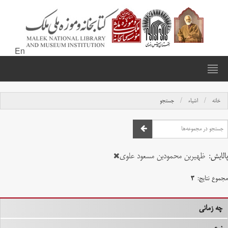
En
خانه
اشیاء
جستجو
پالایش:
ظهیربن محمودبن مسعود علوی
مجموع نتایج:
۳
چه زمانی