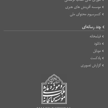
موسسه آفرینش های هنری
کنسرسیوم محتوای ملی
چند رسانه‌ای
فیلمخانه
دانلود
موبایل
پادکست
گزارش تصویری