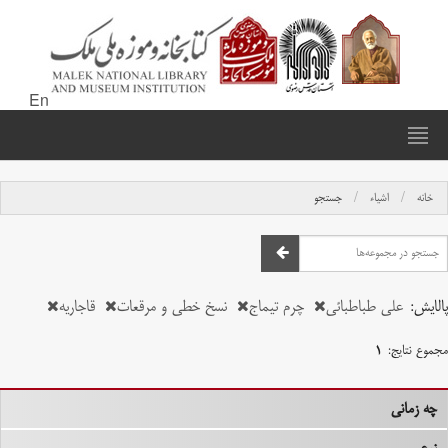
En
خانه
اشیاء
جستجو
پالایش:
علی طباطبائی
چرم تیماج
نسخ خطی و مرقعات
قاجاریه
مجموع نتایج:
۱
چه زمانی