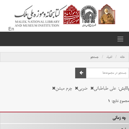
En
خانه
اشیاء
جستجو
پالایش:
علی طباطبائی
ضربی
چرم میشن
مجموع نتایج:
۱
چه زمانی