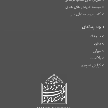
موسسه آفرینش های هنری
کنسرسیوم محتوای ملی
چند رسانه‌ای
فیلمخانه
دانلود
موبایل
پادکست
گزارش تصویری