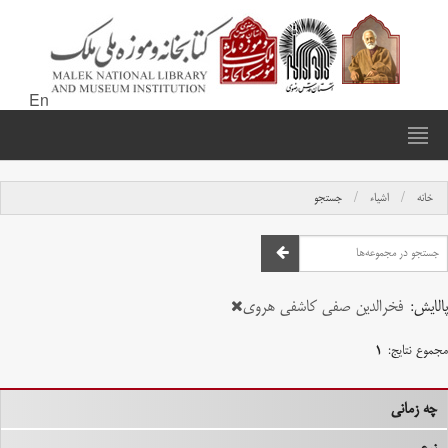
En
خانه
اشیاء
جستجو
پالایش:
فخرالدین صفی کاشفی هروی
مجموع نتایج:
۱
چه زمانی