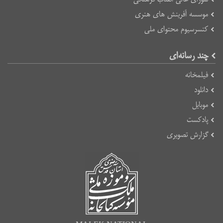
موسسه آفرینش های هنری
کنسرسیوم محتوای ملی
چند رسانه‌ای
فیلمخانه
دانلود
موبایل
پادکست
گزارش تصویری