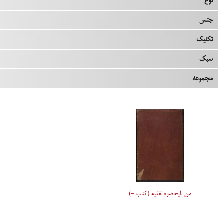
نوع
جنس
تکنیک
سبک
مجموعه
من لایحضره‌الفقیه (کتاب -)