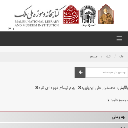
En
خانه
اشیاء
جستجو
پالایش:
محمدبن علی ابن‌بابویه
چرم تیماج قهوه ای تازه
مجموع نتایج:
۱
چه زمانی