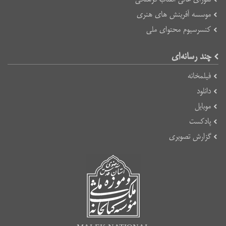
موسسه آفرینش های هنری
کنسرسیوم محتوای ملی
چند رسانه‌ای
فیلمخانه
دانلود
موبایل
پادکست
گزارش تصویری